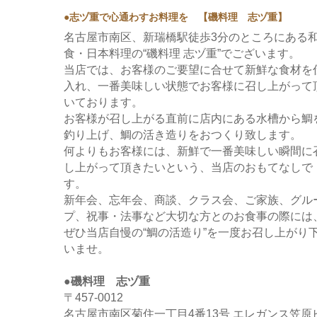
●志ヅ重で心通わすお料理を 【磯料理 志ヅ重】
名古屋市南区、新瑞橋駅徒歩3分のところにある
食・日本料理の“磯料理 志ヅ重”でございます。
当店では、お客様のご要望に合せて新鮮な食材を
入れ、一番美味しい状態でお客様に召し上がって
いております。
お客様が召し上がる直前に店内にある水槽から鯛
釣り上げ、鯛の活き造りをおつくり致します。
何よりもお客様には、新鮮で一番美味しい瞬間に
し上がって頂きたいという、当店のおもてなしで
す。
新年会、忘年会、商談、クラス会、ご家族、グル
プ、祝事・法事など大切な方とのお食事の際には
ぜひ当店自慢の“鯛の活造り”を一度お召し上がり
いませ。
●磯料理 志ヅ重
〒457-0012
名古屋市南区菊住一丁目4番13号 エレガンス笠原